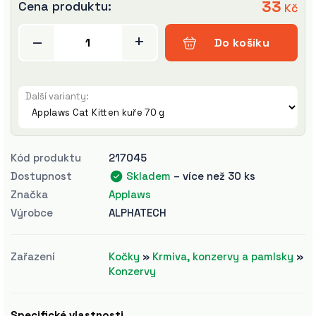
33
Cena produktu:
Kč
–
+
Do košíku
Další varianty
:
Kód produktu
217045
Dostupnost
Skladem
– více než 30 ks
Značka
Applaws
Výrobce
ALPHATECH
Zařazení
Kočky
»
Krmiva, konzervy a pamlsky
»
Konzervy
Specifické vlastnosti