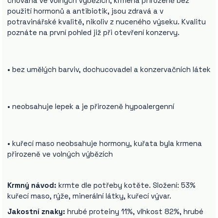
chována ve volných výbězích, krmena přirozeně bez
použití hormonů a antibiotik, jsou zdravá a v
potravinářské kvalitě, nikoliv z nuceného výseku. Kvalitu
poznáte na první pohled již při otevření konzervy.
• bez umělých barviv, dochucovadel a konzervačních látek
• neobsahuje lepek a je přirozeně hypoalergenní
• kuřecí maso neobsahuje hormony, kuřata byla krmena
přirozeně ve volných výbězích
Krmný návod:
krmte dle potřeby kotěte. Složení: 53%
kuřecí maso, rýže, minerální látky, kuřecí vývar.
Jakostní znaky:
hrubé proteiny 11%, vlhkost 82%, hrubé