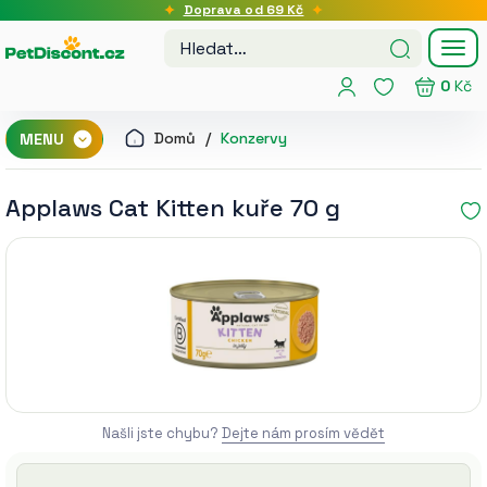
Doprava od 69 Kč
Tog
nav
0
Kč
Domů
Konzervy
MENU
Applaws Cat Kitten kuře 70 g
Našli jste chybu?
Dejte nám prosím vědět