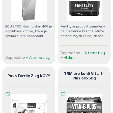
EQUISTRO Haemolytan 400 je
Fertility je produkt zaměřený
doplňkové krmivo, které je
na plemenné hřebce. Může
optimální pro poporodní
pomoci zvýšit libido, zlepšit
období hříběte a vývoj jeho
kvalitu spermií a udržovat
skeletu či pro zvýšení výkonu
optimální hladinu
u sportovních…
testosteronu.…
Doprodáno
–
Alternativy
Doprodáno
–
Alternativy
–
Hlídat
TRM pro koně Vita-E-
Pavo Fertile 3 kg NOVÝ
Plus 30x50g