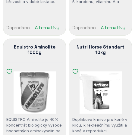
březosti a v době laktace.
ß-karotenu, vitaminu A a
vitaminu E sloužící ke
zlepšení reprodukce koní.
Doprodáno
–
Alternativy
Doprodáno
–
Alternativy
Equistro Aminolite
Nutri Horse Standart
1000g
10kg
EQUISTRO Aminolite je 40%
Doplňkové krmivo pro koně v
koncentrát biologicky vysoce
klidu, k rekreačnímu využití a
hodnotných aminokyselin na
koně v reprodukci.