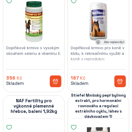
Zde nejlevněji!
Doplňkové krmivo s vysokým
Doplňkové krmivo pro koně v
obsahem selenu a vitamínu E.
klidu, k rekreačnímu využití a
koně v reprodukci.
356
Kč
187
Kč
Skladem
Skladem
Stiefel Mnišský pepř bylinný
NAF Fertility pro
extrakt, pro hormonální
výkonné plemenné
rovnováhu a regulaci
hřebce, balení 1,92kg
estrálního cyklu, láhev s
dávkovačem 1l