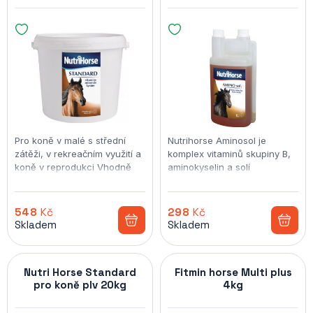
Pro koně v malé s střední
Nutrihorse Aminosol je
zátěži, v rekreačním využití a
komplex vitaminů skupiny B,
koně v reprodukci Vhodně
aminokyselin a solí
doplňuje minerály a vitaminy
makroprvků v tekuté formě.
v krmné dávce L-lysin pro
dobrou…
548
Kč
298
Kč
Skladem
Skladem
Nutri Horse Standard
Fitmin horse Multi plus
pro koně plv 20kg
4kg