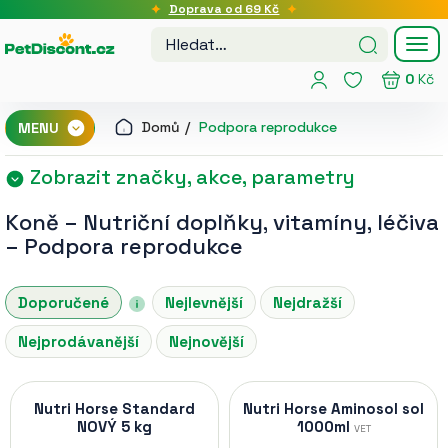
Doprava od 69 Kč
Tog
nav
0
Kč
Domů
Podpora reprodukce
MENU
Zobrazit značky, akce, parametry
Koně
–
Nutriční doplňky, vitamíny, léčiva
–
Podpora reprodukce
Doporučené
Nejlevnější
Nejdražší
Nejprodávanější
Nejnovější
Nutri Horse Standard
Nutri Horse Aminosol sol
NOVÝ 5 kg
1000ml
VET