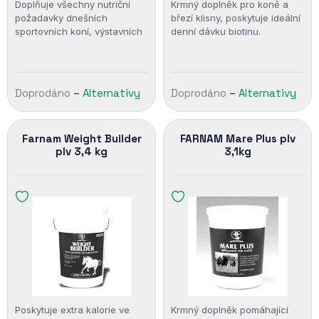
Doplňuje všechny nutriční
Krmný doplněk pro koně a
požadavky dnešních
březí klisny, poskytuje ideální
sportovních koní, výstavních
denní dávku biotinu.
koní, chovných kusů a
Obsahuje kalcium. Krmný
mladých rostoucích koní.
doplněk pro zdravá kopyta.
Doprodáno
–
Alternativy
Doprodáno
–
Alternativy
Farnam Weight Builder
FARNAM Mare Plus plv
plv 3,4 kg
3,1kg
Poskytuje extra kalorie ve
Krmný doplněk pomáhající