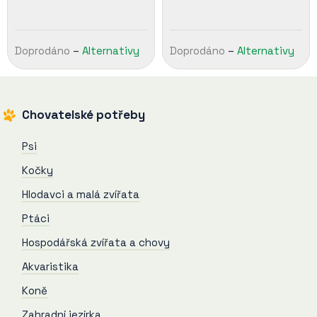
podporu syntézy bílkovin v
období růstu či zvýšeného
výkonu koně,…
Doprodáno
–
Alternativy
Doprodáno
–
Alternativy
Chovatelské potřeby
Psi
Kočky
Hlodavci a malá zvířata
Ptáci
Hospodářská zvířata a chovy
Akvaristika
Koně
Zahradní jezírka