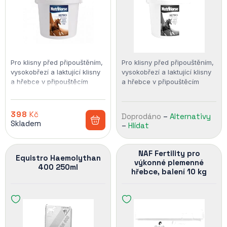
Pro klisny před připouštěním,
Pro klisny před připouštěním,
vysokobřezí a laktující klisny
vysokobřezí a laktující klisny
a hřebce v připouštěcím
a hřebce v připouštěcím
obdob Obsah beta-karotenu
obdob Obsah beta-karotenu
a vitaminu E podporuje
a vitaminu E podporuje
plodnost a…
plodnost a…
398
Kč
Doprodáno
–
Alternativy
Skladem
–
Hlídat
NAF Fertility pro
Equistro Haemolythan
výkonné plemenné
400 250ml
hřebce, balení 10 kg