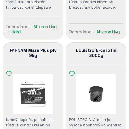
formě tuku pro získání
růstu a kondici klisen při
hmotnosti koně, zlepšuje
březosti a v době laktace.
kondici těla a dodává palivo
Pomáhá udržet klisnu ve
pro vyšší výkon bez rizika
špičkové kondici.
koliky spojené…
Doprodáno
–
Alternativy
–
Hlídat
Doprodáno
–
Alternativy
FARNAM Mare Plus plv
Equistro B-carotin
9kg
3000g
Krmný doplněk pomáhající
EQUISTRO ß-Carotin je
růstu a kondici klisen při
vysoce hodnotný koncentrát