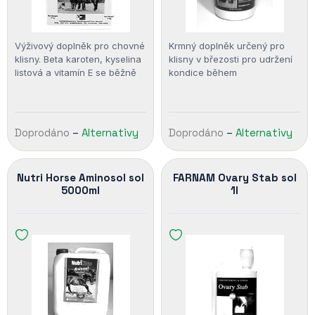
Výživový doplněk pro chovné
Krmný doplněk určený pro
klisny. Beta karoten, kyselina
klisny v březosti pro udržení
listová a vitamín E se běžně
kondice během
vyskytují v přírodě, zvlášť pak
březosti,porodu a kojení vit.
ve velkém množství v jarní…
Doprodáno
–
Alternativy
Doprodáno
–
Alternativy
Nutri Horse Aminosol sol
FARNAM Ovary Stab sol
5000ml
1l