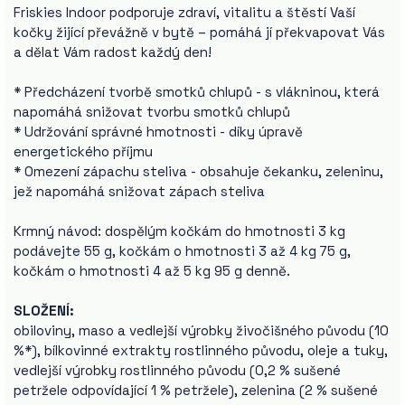
Friskies Indoor podporuje zdraví, vitalitu a štěstí Vaší
kočky žijící převážně v bytě – pomáhá jí překvapovat Vás
a dělat Vám radost každý den!
* Předcházení tvorbě smotků chlupů - s vlákninou, která
napomáhá snižovat tvorbu smotků chlupů
* Udržování správné hmotnosti - díky úpravě
energetického příjmu
* Omezení zápachu steliva - obsahuje čekanku, zeleninu,
jež napomáhá snižovat zápach steliva
Krmný návod: dospělým kočkám do hmotnosti 3 kg
podávejte 55 g, kočkám o hmotnosti 3 až 4 kg 75 g,
kočkám o hmotnosti 4 až 5 kg 95 g denně.
SLOŽENÍ:
obiloviny, maso a vedlejší výrobky živočišného původu (10
%*), bílkovinné extrakty rostlinného původu, oleje a tuky,
vedlejší výrobky rostlinného původu (0,2 % sušené
petržele odpovídající 1 % petržele), zelenina (2 % sušené