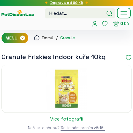
Doprava od 69 Kč
Tog
nav
0
Kč
Domů
Granule
MENU
Granule Friskies Indoor kuře 10kg
Více fotografií
Našli jste chybu?
Dejte nám prosím vědět