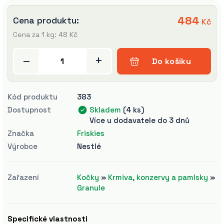
484
Cena produktu:
Kč
Cena za 1 kg: 48 Kč
–
+
Do košíku
Kód produktu
383
Dostupnost
Skladem
(4 ks)
Více u dodavatele do 3 dnů
Značka
Friskies
Výrobce
Nestlé
Zařazení
Kočky
»
Krmiva, konzervy a pamlsky
»
Granule
Specifické vlastnosti