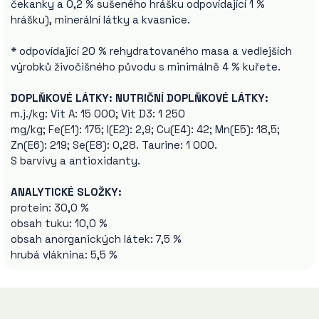
čekanky a 0,2 % sušeného hrášku odpovídající 1 %
hrášku), minerální látky a kvasnice.
* odpovídající 20 % rehydratovaného masa a vedlejších
výrobků živočišného původu s minimálně 4 % kuřete.
DOPLŇKOVÉ LÁTKY: NUTRIČNÍ DOPLŇKOVÉ LÁTKY:
m.j./kg: Vit A: 15 000; Vit D3: 1 250
mg/kg; Fe(E1): 175; I(E2): 2,9; Cu(E4): 42; Mn(E5): 18,5;
Zn(E6): 219; Se(E8): 0,28. Taurine: 1 000.
S barvivy a antioxidanty.
ANALYTICKÉ SLOŽKY:
protein: 30,0 %
obsah tuku: 10,0 %
obsah anorganických látek: 7,5 %
hrubá vláknina: 5,5 %