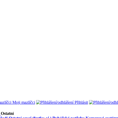
Moji mazlíčci
Přihlásit
Ostatní