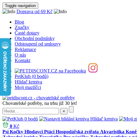
Toggle navigation
Doprava od 69 Kč
Blog
Značky
Časté dotazy
Obchodní podmínky
Odstoupení od smlouvy
Reklamace
O nás
Kontakt
PetKlub (0 bodů)
Hlídač krmiva
Moji mazlíčci
Chovatelské potřeby, na trhu již 30 let!
0 bodů
Hlídač krmiva
0
Kč
Psi
Kočky
Hlodavci
Ptáci
Hospodářská zvířata
Akvaristika
Koně