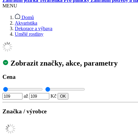
Zahradní jezírka
Teraristika
Pro páníčky
Zahradní potřeby a ná
MENU
Domů
Akvaristika
Dekorace a výbava
Umělé rostliny
Zobrazit značky, akce, parametry
Cena
až
Kč
Značka / výrobce