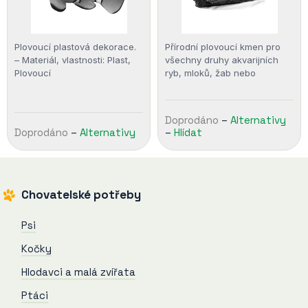
Plovoucí plastová dekorace.
Přírodní plovoucí kmen pro
– Materiál, vlastnosti: Plast,
všechny druhy akvarijních
Plovoucí
ryb, mloků, žab nebo
hrouzků. Velikost: 19,4 x 14,3
x 10,8 cm. – Materiál,
vlastnosti: Dřevo…
Doprodáno
–
Alternativy
Doprodáno
–
Alternativy
–
Hlídat
Chovatelské potřeby
Psi
Kočky
Hlodavci a malá zvířata
Ptáci