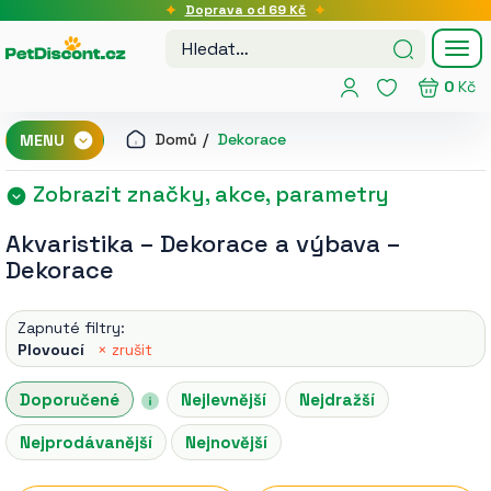
Doprava od 69 Kč
Tog
nav
0
Kč
Domů
Dekorace
MENU
Zobrazit značky, akce, parametry
Akvaristika
–
Dekorace a výbava
–
Dekorace
Zapnuté filtry:
Plovoucí
× zrušit
Doporučené
Nejlevnější
Nejdražší
Nejprodávanější
Nejnovější