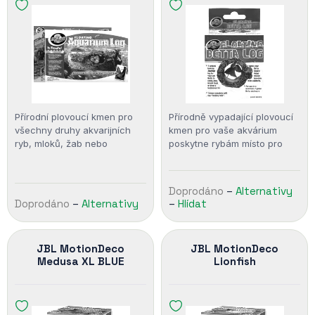
Přírodní plovoucí kmen pro
Přírodně vypadající plovoucí
všechny druhy akvarijních
kmen pro vaše akvárium
ryb, mloků, žab nebo
poskytne rybám místo pro
hrouzků. – Materiál,
spánek, hru i rozmnožování.
vlastnosti: Plovoucí
Zároveň je to jednoduchý
způsob jak zkrášlit…
Doprodáno
–
Alternativy
Doprodáno
–
Alternativy
–
Hlídat
JBL MotionDeco
JBL MotionDeco
Medusa XL BLUE
Lionfish