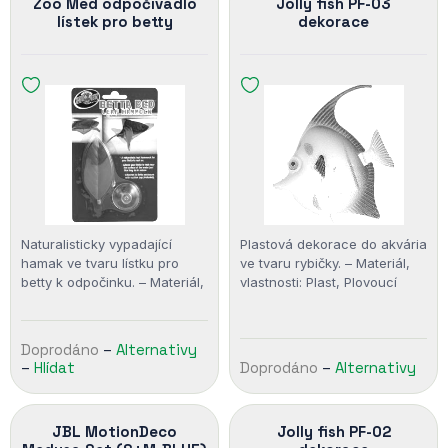
Zoo Med odpočívadlo
Jolly fish PF-03
lístek pro betty
dekorace
Naturalisticky vypadající
Plastová dekorace do akvária
hamak ve tvaru lístku pro
ve tvaru rybičky. – Materiál,
betty k odpočinku. – Materiál,
vlastnosti: Plast, Plovoucí
vlastnosti: Plast, Plovoucí
Doprodáno
–
Alternativy
–
Hlídat
Doprodáno
–
Alternativy
JBL MotionDeco
Jolly fish PF-02