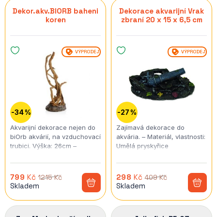
Dekor.akv.BIORB baheni
Dekorace akvarijní Vrak
koren
zbraní 20 x 15 x 6,5 cm
VÝPRODEJ
VÝPRODEJ
-34 %
-27 %
Akvarijní dekorace nejen do
Zajímavá dekorace do
biOrb akvárií, na vzduchovací
akvária. – Materiál, vlastnosti:
trubici. Výška: 26cm –
Umělá pryskyřice
Materiál, vlastnosti: Umělá
pryskyřice
799
Kč
298
Kč
1215 Kč
409 Kč
Skladem
Skladem