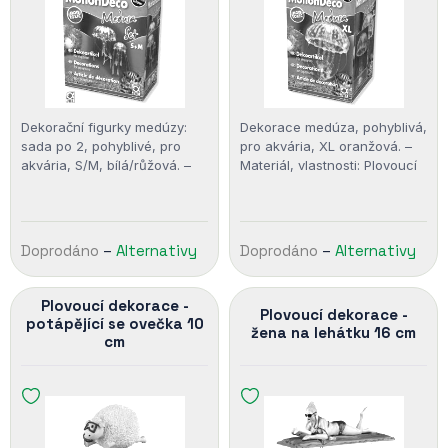
Dekorační figurky medúzy:
Dekorace medúza, pohyblivá,
sada po 2, pohyblivé, pro
pro akvária, XL oranžová. –
akvária, S/M, bílá/růžová. –
Materiál, vlastnosti: Plovoucí
Materiál, vlastnosti: Plast,
Plovoucí
Doprodáno
–
Alternativy
Doprodáno
–
Alternativy
Plovoucí dekorace -
Plovoucí dekorace -
potápějící se ovečka 10
žena na lehátku 16 cm
cm