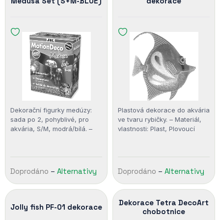
Medusa Set (S+M-BLUE)
dekorace
Dekorační figurky medúzy:
Plastová dekorace do akvária
sada po 2, pohyblivé, pro
ve tvaru rybičky. – Materiál,
akvária, S/M, modrá/bílá. –
vlastnosti: Plast, Plovoucí
Materiál, vlastnosti: Plovoucí
Doprodáno
–
Alternativy
Doprodáno
–
Alternativy
Dekorace Tetra DecoArt
Jolly fish PF-01 dekorace
chobotnice