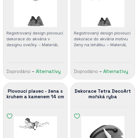
Registrovaný design plovoucí
Registrovaný design plovoucí
dekorace do akvária v
dekorace do akvária motivu
designu ovečky. – Materiál,
ženy na lehátku. – Materiál,
vlastnosti: Umělá pryskyřice,
vlastnosti: Umělá pryskyřice,
Plovoucí
Plovoucí
Doprodáno
–
Alternativy
Doprodáno
–
Alternativy
Plovoucí plavec - žena s
Dekorace Tetra DecoArt
kruhem a kamenem 14 cm
mořská ryba