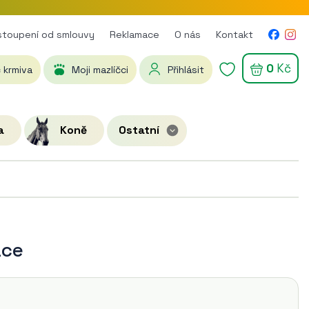
toupení od smlouvy
Reklamace
O nás
Kontakt
0
Kč
 krmiva
Moji mazlíčci
Přihlásit
a
Koně
Ostatní
ace