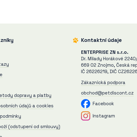
zníky
Kontaktní údaje
ENTERPRISE ZN s.r.o.
Dr. Milady Horákové 2240
tazy
669 02 Znojmo, Česká rep
IČ 26226219, DIČ CZ2622
ce
Zákaznická podpora
obchod@petdiscont.cz
etody dopravy a platby
Facebook
sobních údajů a cookies
Instagram
 podmínky
boží (odstupení od smlouvy)
e