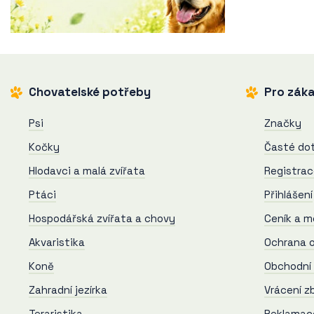
Chovatelské potřeby
Pro záka
Psi
Značky
Kočky
Časté do
Hlodavci a malá zvířata
Registra
Ptáci
Přihlášení
Hospodářská zvířata a chovy
Ceník a m
Akvaristika
Ochrana o
Koně
Obchodní
Zahradní jezírka
Vrácení z
Teraristika
Reklamac