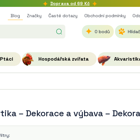
Doprava od 69 Kč
Blog
Značky
Časté dotazy
Obchodní podmínky
Ods
0 bodů
Hlídač
Ptáci
Hospodářská zvířata
Akvaristik
tika
–
Dekorace a výbava
–
Dekor
ltry: