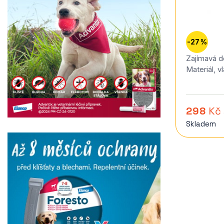
-27 %
Zajímavá d
Materiál, v
298
Kč
Skladem