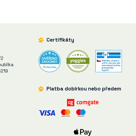
Certifikáty
/2
ublika
6219
Platba dobírkou nebo předem