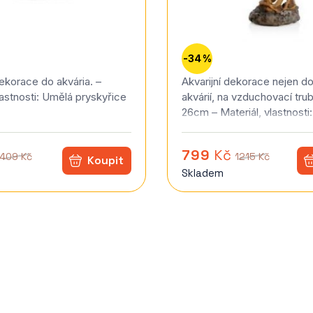
-34 %
ekorace do akvária. –
Akvarijní dekorace nejen d
lastnosti: Umělá pryskyřice
akvárií, na vzduchovací trub
26cm – Materiál, vlastnosti
pryskyřice
799
Kč
409 Kč
1215 Kč
Skladem