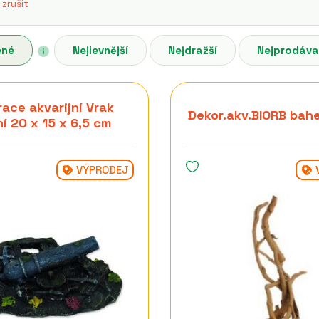
 zrušit
ené
Nejlevnější
Nejdražší
Nejprodáva
ace akvarijní Vrak
Dekor.akv.BIORB bahe
í 20 x 15 x 6,5 cm
VÝPRODEJ