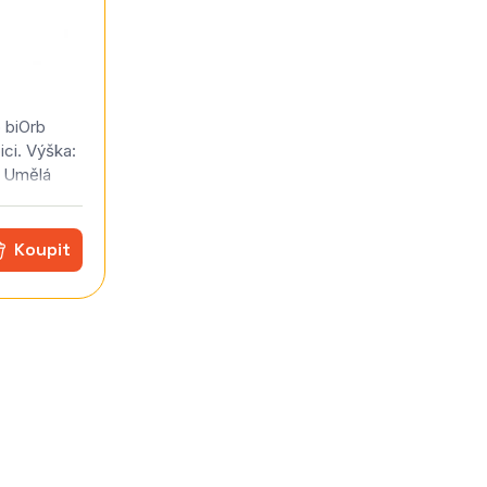
o biOrb
ici. Výška:
: Umělá