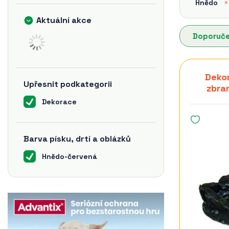
Hnědo
×
Aktuální akce
Doporuč
Dekor
Upřesnit podkategorii
zbran
Dekorace
Barva písku, drtí a oblázků
Hnědo-červená