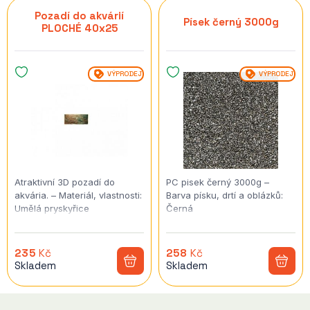
Pozadí do akvárií
Písek černý 3000g
PLOCHÉ 40x25
VÝPRODEJ
VÝPRODEJ
Atraktivní 3D pozadí do
PC pisek černý 3000g –
akvária. – Materiál, vlastnosti:
Barva písku, drtí a oblázků:
Umělá pryskyřice
Černá
235
Kč
258
Kč
Skladem
Skladem