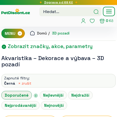
Doprava od 69 Kč
Tog
nav
0
Kč
Domů
3D pozadí
MENU
Zobrazit značky, akce, parametry
Akvaristika
–
Dekorace a výbava
–
3D
pozadí
Zapnuté filtry:
Černá
× zrušit
Doporučené
Nejlevnější
Nejdražší
Nejprodávanější
Nejnovější